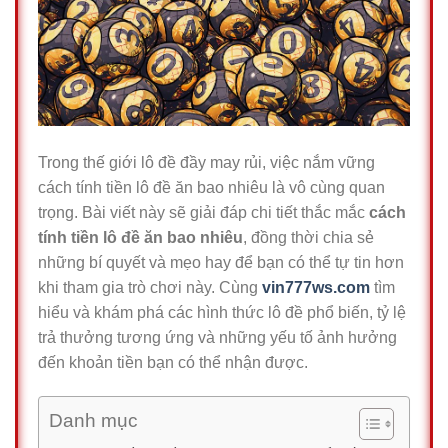
Trong thế giới lô đề đầy may rủi, việc nắm vững
cách tính tiền lô đề ăn bao nhiêu là vô cùng quan
trọng. Bài viết này sẽ giải đáp chi tiết thắc mắc
cách
tính tiền lô đề ăn bao nhiêu
, đồng thời chia sẻ
những bí quyết và mẹo hay để bạn có thể tự tin hơn
khi tham gia trò chơi này. Cùng
vin777ws.com
tìm
hiểu và khám phá các hình thức lô đề phổ biến, tỷ lệ
trả thưởng tương ứng và những yếu tố ảnh hưởng
đến khoản tiền bạn có thể nhận được.
Danh mục