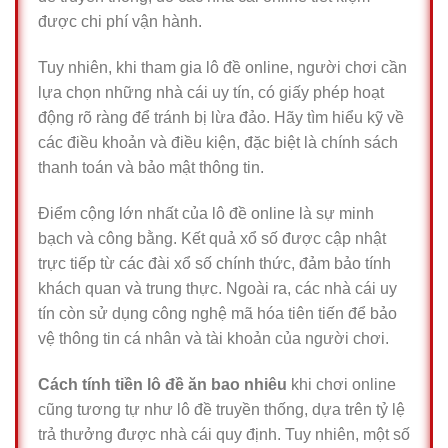
được chi phí vận hành.
Tuy nhiên, khi tham gia lô đề online, người chơi cần
lựa chọn những nhà cái uy tín, có giấy phép hoạt
động rõ ràng để tránh bị lừa đảo. Hãy tìm hiểu kỹ về
các điều khoản và điều kiện, đặc biệt là chính sách
thanh toán và bảo mật thông tin.
Điểm cộng lớn nhất của lô đề online là sự minh
bạch và công bằng. Kết quả xổ số được cập nhật
trực tiếp từ các đài xổ số chính thức, đảm bảo tính
khách quan và trung thực. Ngoài ra, các nhà cái uy
tín còn sử dụng công nghệ mã hóa tiên tiến để bảo
vệ thông tin cá nhân và tài khoản của người chơi.
Cách tính tiền lô đề ăn bao nhiêu
khi chơi online
cũng tương tự như lô đề truyền thống, dựa trên tỷ lệ
trả thưởng được nhà cái quy định. Tuy nhiên, một số