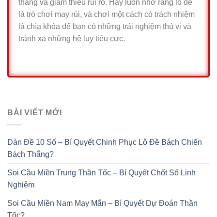
thắng và giảm thiểu rủi ro. Hãy luôn nhớ rằng lô đề
là trò chơi may rủi, và chơi một cách có trách nhiệm
là chìa khóa để bạn có những trải nghiệm thú vị và
tránh xa những hệ lụy tiêu cực.
BÀI VIẾT MỚI
Dàn Đề 10 Số – Bí Quyết Chinh Phục Lô Đề Bách Chiến
Bách Thắng?
Soi Cầu Miền Trung Thần Tốc – Bí Quyết Chốt Số Linh
Nghiệm
Soi Cầu Miền Nam May Mắn – Bí Quyết Dự Đoán Thần
Tốc?