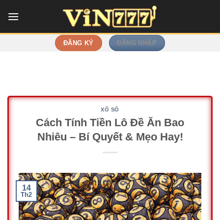
Chuyển
đến
nội
dung
ĐĂNG KÝ
ĐĂNG NHẬP
XỔ SỐ
Cách Tính Tiền Lô Đề Ăn Bao
Nhiêu – Bí Quyết & Mẹo Hay!
14
Th2