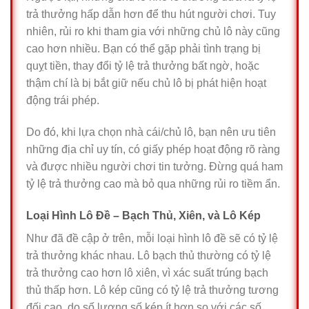
trả thưởng hấp dẫn hơn để thu hút người chơi. Tuy
nhiên, rủi ro khi tham gia với những chủ lô này cũng
cao hơn nhiều. Bạn có thể gặp phải tình trạng bị
quỵt tiền, thay đổi tỷ lệ trả thưởng bất ngờ, hoặc
thậm chí là bị bắt giữ nếu chủ lô bị phát hiện hoạt
động trái phép.
Do đó, khi lựa chọn nhà cái/chủ lô, bạn nên ưu tiên
những địa chỉ uy tín, có giấy phép hoạt động rõ ràng
và được nhiều người chơi tin tưởng. Đừng quá ham
tỷ lệ trả thưởng cao mà bỏ qua những rủi ro tiềm ẩn.
Loại Hình Lô Đề – Bạch Thủ, Xiên, và Lô Kép
Như đã đề cập ở trên, mỗi loại hình lô đề sẽ có tỷ lệ
trả thưởng khác nhau. Lô bạch thủ thường có tỷ lệ
trả thưởng cao hơn lô xiên, vì xác suất trúng bạch
thủ thấp hơn. Lô kép cũng có tỷ lệ trả thưởng tương
đối cao, do số lượng số kép ít hơn so với các số