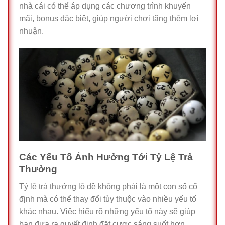
nhà cái có thể áp dụng các chương trình khuyến
mãi, bonus đặc biệt, giúp người chơi tăng thêm lợi
nhuận.
Các Yếu Tố Ảnh Hưởng Tới Tỷ Lệ Trả
Thưởng
Tỷ lệ trả thưởng lô đề không phải là một con số cố
định mà có thể thay đổi tùy thuộc vào nhiều yếu tố
khác nhau. Việc hiểu rõ những yếu tố này sẽ giúp
bạn đưa ra quyết định đặt cược sáng suốt hơn.