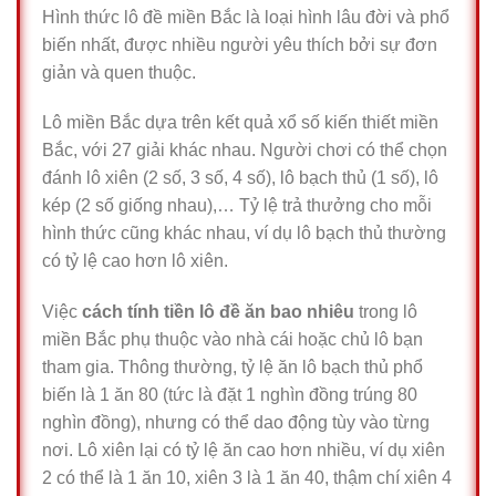
Hình thức lô đề miền Bắc là loại hình lâu đời và phổ
biến nhất, được nhiều người yêu thích bởi sự đơn
giản và quen thuộc.
Lô miền Bắc dựa trên kết quả xổ số kiến thiết miền
Bắc, với 27 giải khác nhau. Người chơi có thể chọn
đánh lô xiên (2 số, 3 số, 4 số), lô bạch thủ (1 số), lô
kép (2 số giống nhau),… Tỷ lệ trả thưởng cho mỗi
hình thức cũng khác nhau, ví dụ lô bạch thủ thường
có tỷ lệ cao hơn lô xiên.
Việc
cách tính tiền lô đề ăn bao nhiêu
trong lô
miền Bắc phụ thuộc vào nhà cái hoặc chủ lô bạn
tham gia. Thông thường, tỷ lệ ăn lô bạch thủ phổ
biến là 1 ăn 80 (tức là đặt 1 nghìn đồng trúng 80
nghìn đồng), nhưng có thể dao động tùy vào từng
nơi. Lô xiên lại có tỷ lệ ăn cao hơn nhiều, ví dụ xiên
2 có thể là 1 ăn 10, xiên 3 là 1 ăn 40, thậm chí xiên 4