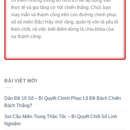
có thêm những thông tin hữu ích để áp dụng vào
thực tế và gia tăng cơ hội chiến thắng. Chúc bạn
may mắn và thành công trên con đường chinh phục
xổ số miền Bắc! Hãy nhớ rằng, quản lý vốn là yếu tố
then chốt, và việc biết điểm dừng là chìa khóa của
sự thành công.
BÀI VIẾT MỚI
Dàn Đề 10 Số – Bí Quyết Chinh Phục Lô Đề Bách Chiến
Bách Thắng?
Soi Cầu Miền Trung Thần Tốc – Bí Quyết Chốt Số Linh
Nghiệm