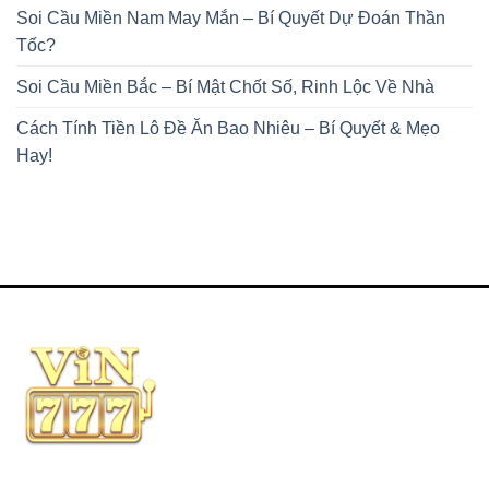
Soi Cầu Miền Nam May Mắn – Bí Quyết Dự Đoán Thần
Tốc?
Soi Cầu Miền Bắc – Bí Mật Chốt Số, Rinh Lộc Về Nhà
Cách Tính Tiền Lô Đề Ăn Bao Nhiêu – Bí Quyết & Mẹo
Hay!