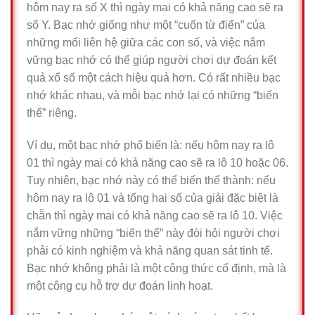
hôm nay ra số X thì ngày mai có khả năng cao sẽ ra
số Y. Bạc nhớ giống như một “cuốn từ điển” của
những mối liên hệ giữa các con số, và việc nắm
vững bạc nhớ có thể giúp người chơi dự đoán kết
quả xổ số một cách hiệu quả hơn. Có rất nhiều bạc
nhớ khác nhau, và mỗi bạc nhớ lại có những “biến
thể” riêng.
Ví dụ, một bạc nhớ phổ biến là: nếu hôm nay ra lô
01 thì ngày mai có khả năng cao sẽ ra lô 10 hoặc 06.
Tuy nhiên, bạc nhớ này có thể biến thể thành: nếu
hôm nay ra lô 01 và tổng hai số của giải đặc biệt là
chẵn thì ngày mai có khả năng cao sẽ ra lô 10. Việc
nắm vững những “biến thể” này đòi hỏi người chơi
phải có kinh nghiệm và khả năng quan sát tinh tế.
Bạc nhớ không phải là một công thức cố định, mà là
một công cụ hỗ trợ dự đoán linh hoạt.