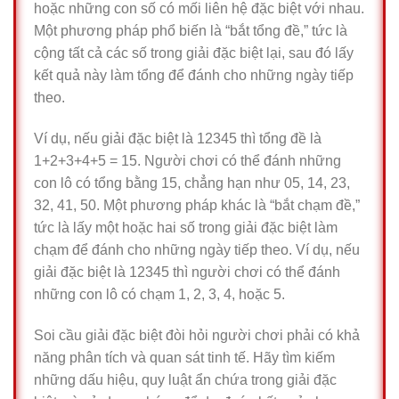
hoặc những con số có mối liên hệ đặc biệt với nhau.
Một phương pháp phổ biến là “bắt tổng đề,” tức là
cộng tất cả các số trong giải đặc biệt lại, sau đó lấy
kết quả này làm tổng để đánh cho những ngày tiếp
theo.
Ví dụ, nếu giải đặc biệt là 12345 thì tổng đề là
1+2+3+4+5 = 15. Người chơi có thể đánh những
con lô có tổng bằng 15, chẳng hạn như 05, 14, 23,
32, 41, 50. Một phương pháp khác là “bắt chạm đề,”
tức là lấy một hoặc hai số trong giải đặc biệt làm
chạm để đánh cho những ngày tiếp theo. Ví dụ, nếu
giải đặc biệt là 12345 thì người chơi có thể đánh
những con lô có chạm 1, 2, 3, 4, hoặc 5.
Soi cầu giải đặc biệt đòi hỏi người chơi phải có khả
năng phân tích và quan sát tinh tế. Hãy tìm kiếm
những dấu hiệu, quy luật ẩn chứa trong giải đặc