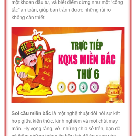
một khoản đầu tư, và biết điểm dừng như một “công
tắc” an toàn, giúp bạn tránh được những rủi ro
không cần thiết.
Soi cầu miền bắc
là một nghệ thuật đòi hỏi sự kết
hợp giữa kiến thức, kinh nghiệm và một chút may
mắn. Hy vọng rằng, với những chia sẻ trên, bạn đã