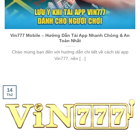
Vin777 Mobile – Hướng Dẫn Tải App Nhanh Chóng & An
Toàn Nhất
Chào mừng bạn đến với hướng dẫn chi tiết về cách tải app
Vin777, nền [...]
14
Th2