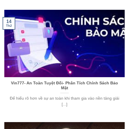
14
Th2
Vin777- An Toàn Tuyệt Đối- Phân Tích Chính Sách Bảo
Mật
Để hiểu rõ hơn về sự an toàn khi tham gia vào nền tảng giải
[...]