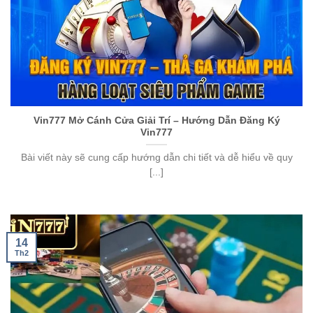
Vin777 Mở Cánh Cửa Giải Trí – Hướng Dẫn Đăng Ký
Vin777
Bài viết này sẽ cung cấp hướng dẫn chi tiết và dễ hiểu về quy
[...]
14
Th2