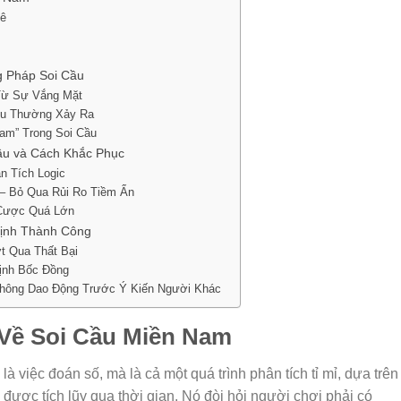
Kê
g Pháp Soi Cầu
Từ Sự Vắng Mặt
ều Thường Xảy Ra
Nam” Trong Soi Cầu
ầu và Cách Khắc Phục
n Tích Logic
 – Bỏ Qua Rủi Ro Tiềm Ẩn
 Cược Quá Lớn
Định Thành Công
t Qua Thất Bại
ịnh Bốc Đồng
Không Dao Động Trước Ý Kiến Người Khác
Về Soi Cầu Miền Nam
 việc đoán số, mà là cả một quá trình phân tích tỉ mỉ, dựa trên
được tích lũy qua thời gian. Nó đòi hỏi người chơi phải có