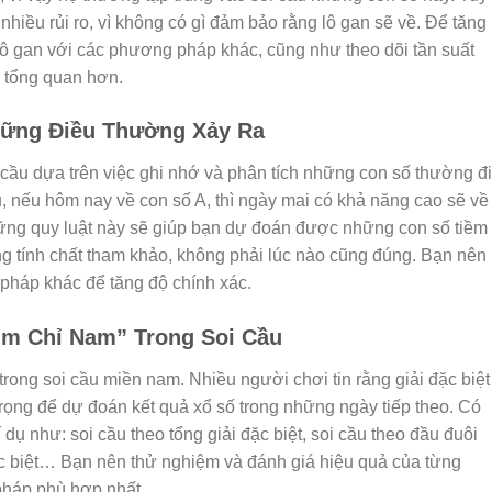
 nhiều rủi ro, vì không có gì đảm bảo rằng lô gan sẽ về. Để tăng
 lô gan với các phương pháp khác, cũng như theo dõi tần suất
n tổng quan hơn.
hững Điều Thường Xảy Ra
cầu dựa trên việc ghi nhớ và phân tích những con số thường đi
ụ, nếu hôm nay về con số A, thì ngày mai có khả năng cao sẽ về
hững quy luật này sẽ giúp bạn dự đoán được những con số tiềm
ng tính chất tham khảo, không phải lúc nào cũng đúng. Bạn nên
pháp khác để tăng độ chính xác.
Kim Chỉ Nam” Trong Soi Cầu
 trong soi cầu miền nam. Nhiều người chơi tin rằng giải đặc biệt
rọng để dự đoán kết quả xổ số trong những ngày tiếp theo. Có
ví dụ như: soi cầu theo tổng giải đặc biệt, soi cầu theo đầu đuôi
đặc biệt… Bạn nên thử nghiệm và đánh giá hiệu quả của từng
háp phù hợp nhất.