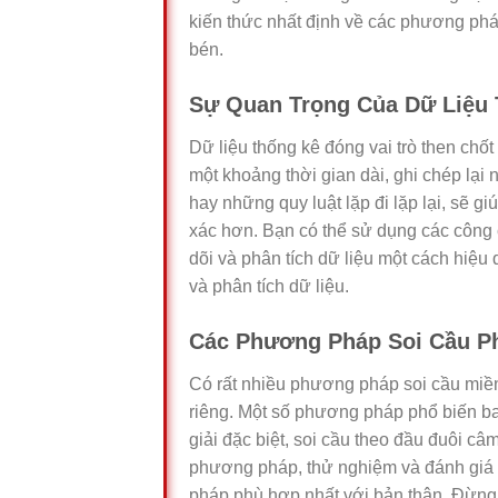
kiến thức nhất định về các phương ph
bén.
Sự Quan Trọng Của Dữ Liệu
Dữ liệu thống kê đóng vai trò then chốt
một khoảng thời gian dài, ghi chép lại
hay những quy luật lặp đi lặp lại, sẽ 
xác hơn. Bạn có thể sử dụng các công 
dõi và phân tích dữ liệu một cách hiệu q
và phân tích dữ liệu.
Các Phương Pháp Soi Cầu P
Có rất nhiều phương pháp soi cầu mi
riêng. Một số phương pháp phổ biến bao
giải đặc biệt, soi cầu theo đầu đuôi c
phương pháp, thử nghiệm và đánh giá h
pháp phù hợp nhất với bản thân. Đừng