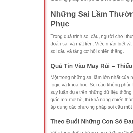
Những Sai Lầm Thườn
Phục
Trong quá trình soi cầu, người chơi t
đoán sai và mất tiền. Việc nhận biết v
soi cầu và tăng cơ hội chiến thắng.
Quá Tin Vào May Rủi – Thiếu
Một trong những sai lầm lớn nhất của ng
logic và khoa học. Soi cầu không phải là
suy luận dựa trên những dữ liệu thống
giấc mơ mơ hồ, thì khả năng chiến thắn
áp dụng các phương pháp soi cầu một 
Theo Đuổi Những Con Số Đan
Việc theo đuổi những con số đang “hot