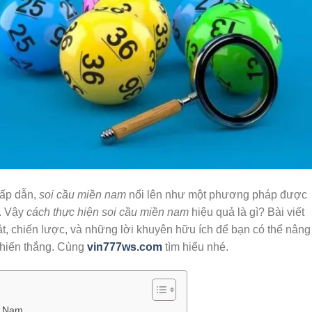
hấp dẫn,
soi cầu miền nam
nổi lên như một phương pháp được
g. Vậy
cách thực hiện soi cầu miền nam
hiệu quả là gì? Bài viết
t, chiến lược, và những lời khuyên hữu ích để bạn có thể nâng
chiến thắng. Cùng
vin777ws.com
tìm hiểu nhé.
n Nam