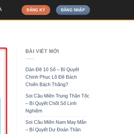
Á
ĐĂNG KÝ
ĐĂNG NHẬP
BÀI VIẾT MỚI
Dàn Đề 10 Số – Bí Quyết
Chinh Phục Lô Đề Bách
Chiến Bách Thắng?
Soi Cầu Miền Trung Thần Tốc
– Bí Quyết Chốt Số Linh
Nghiệm
Soi Cầu Miền Nam May Mắn
– Bí Quyết Dự Đoán Thần