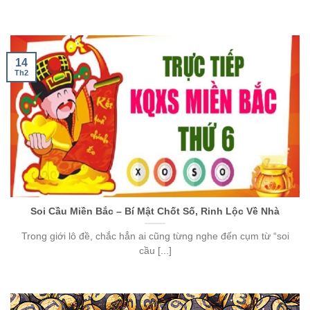
14
Th2
Soi Cầu Miền Bắc – Bí Mật Chốt Số, Rinh Lộc Về Nhà
Trong giới lô đề, chắc hẳn ai cũng từng nghe đến cụm từ “soi
cầu [...]