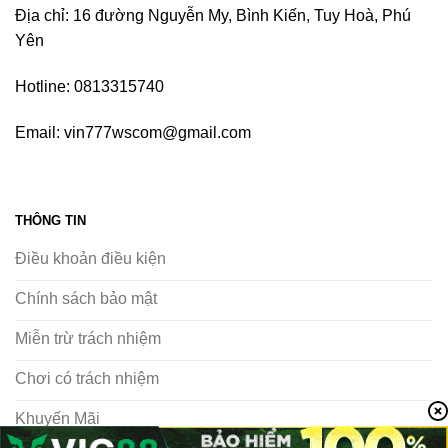
Địa chỉ: 16 đường Nguyễn My, Bình Kiến, Tuy Hoà, Phú
Yên
Hotline: 0813315740
Email:
vin777wscom@gmail.com
THÔNG TIN
Điều khoản điều kiện
Chính sách bảo mật
Miễn trừ trách nhiệm
Chơi có trách nhiệm
Khuyến Mãi