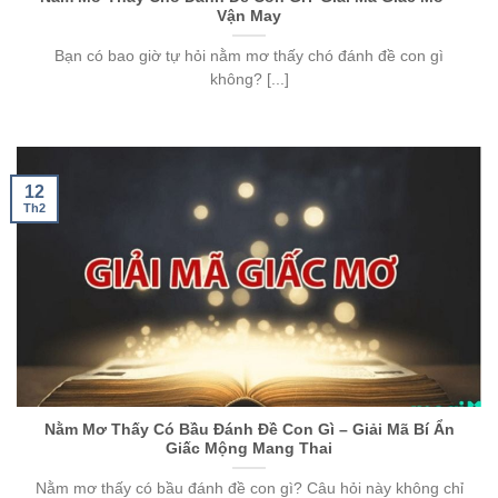
Vận May
Bạn có bao giờ tự hỏi nằm mơ thấy chó đánh đề con gì
không? [...]
12
Th2
Nằm Mơ Thấy Có Bầu Đánh Đề Con Gì – Giải Mã Bí Ẩn
Giấc Mộng Mang Thai
Nằm mơ thấy có bầu đánh đề con gì? Câu hỏi này không chỉ