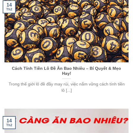
14
Th2
Cách Tính Tiền Lô Đề Ăn Bao Nhiêu – Bí Quyết & Mẹo
Hay!
Trong thế giới lô đề đầy may rủi, việc nắm vững cách tính tiền
lô [...]
14
Th2