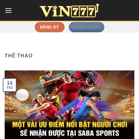
Chuyển
đến
nội
dung
ĐĂNG KÝ
ĐĂNG NHẬP
THỂ THAO
14
Th2