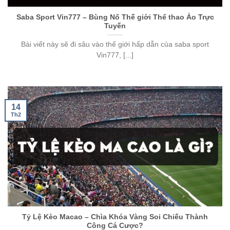
Saba Sport Vin777 – Bùng Nổ Thế giới Thể thao Ảo Trực
Tuyến
Bài viết này sẽ đi sâu vào thế giới hấp dẫn của saba sport
Vin777, [...]
14
Th2
Tỷ Lệ Kèo Macao – Chìa Khóa Vàng Soi Chiếu Thành
Công Cá Cược?