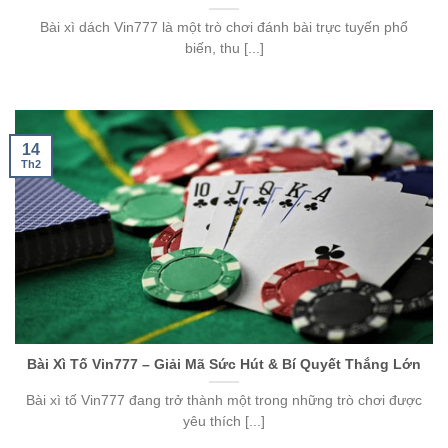
Bài xì dách Vin777 là một trò chơi đánh bài trực tuyến phổ
biến, thu [...]
14
Th2
Bài Xì Tố Vin777 – Giải Mã Sức Hút & Bí Quyết Thắng Lớn
Bài xì tố Vin777 đang trở thành một trong những trò chơi được
yêu thích [...]