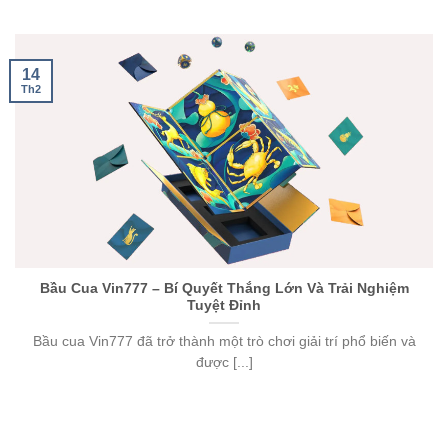
14
Th2
Bầu Cua Vin777 – Bí Quyết Thắng Lớn Và Trải Nghiệm
Tuyệt Đỉnh
Bầu cua Vin777 đã trở thành một trò chơi giải trí phổ biến và
được [...]