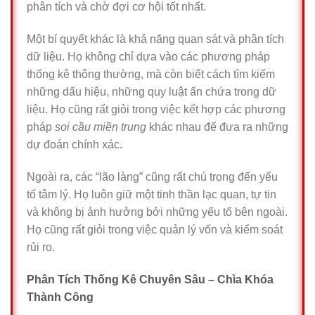
phân tích và chờ đợi cơ hội tốt nhất.
Một bí quyết khác là khả năng quan sát và phân tích
dữ liệu. Họ không chỉ dựa vào các phương pháp
thống kê thông thường, mà còn biết cách tìm kiếm
những dấu hiệu, những quy luật ẩn chứa trong dữ
liệu. Họ cũng rất giỏi trong việc kết hợp các phương
pháp
soi cầu miền trung
khác nhau để đưa ra những
dự đoán chính xác.
Ngoài ra, các “lão làng” cũng rất chú trọng đến yếu
tố tâm lý. Họ luôn giữ một tinh thần lạc quan, tự tin
và không bị ảnh hưởng bởi những yếu tố bên ngoài.
Họ cũng rất giỏi trong việc quản lý vốn và kiểm soát
rủi ro.
Phân Tích Thống Kê Chuyên Sâu – Chìa Khóa
Thành Công