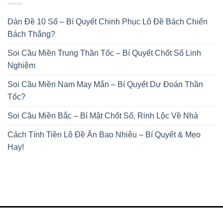
Dàn Đề 10 Số – Bí Quyết Chinh Phục Lô Đề Bách Chiến
Bách Thắng?
Soi Cầu Miền Trung Thần Tốc – Bí Quyết Chốt Số Linh
Nghiệm
Soi Cầu Miền Nam May Mắn – Bí Quyết Dự Đoán Thần
Tốc?
Soi Cầu Miền Bắc – Bí Mật Chốt Số, Rinh Lộc Về Nhà
Cách Tính Tiền Lô Đề Ăn Bao Nhiêu – Bí Quyết & Mẹo
Hay!