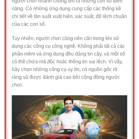
người chơi nhanh chóng tìm ra những con số tiềm
năng. Có những ứng dụng cung cấp các thống kê
chi tiết về tần suất xuất hiện, xác suất, độ lệch chuẩn
của các con số.
Tuy nhiên, người chơi cũng nên cẩn trọng khi sử
dụng các công cụ công nghệ. Không phải tất cả các
phần mềm và ứng dụng đều đáng tin cậy, và một số
có thể chứa mã độc hoặc thông tin sai lệch. Vì vậy,
hãy chọn những công cụ uy tín, có nguồn gốc rõ
ràng và được đánh giá cao bởi cộng đồng người
chơi.