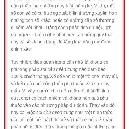
cũng tuân theo những quy luật thống kê. Ví dụ, một
số con số có xu hướng xuất hiện thường xuyên hơn
những con số khác, hoặc có những cặp số thường
đi kèm với nhau. Bằng cách phân tích dữ liệu lịch
sử, người chơi có thể phát hiện ra những quy luật
này và sử dụng chúng để tăng khả năng dự đoán
chính xác.
Tuy nhiên, điều quan trọng cần nhớ là không có
phương pháp
soi cầu miền trung
nào đảm bảo
100% chiến thắng. Xổ số vẫn là một trò chơi may rủi,
và kết quả cuối cùng luôn phụ thuộc vào sự may
mắn. Vì vậy, người chơi nên giữ một thái độ tích
cực, chơi có trách nhiệm và không nên quá phụ
thuộc vào các phương pháp dự đoán. Thay vào đó,
hãy coi việc
soi cầu miền trung
như một hình thức
giải trí, một thử thách trí tuệ và một cơ hội để khám
phá những điều thú vị trong thế giới của những con