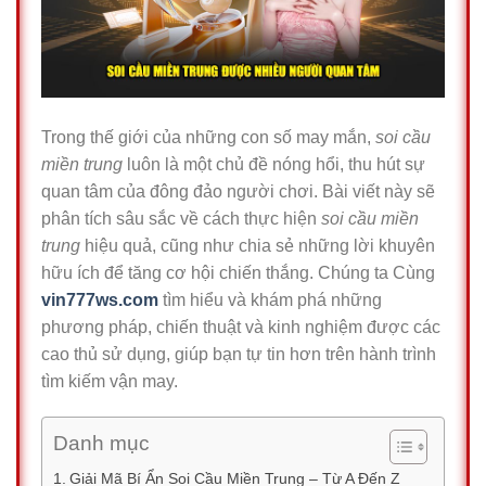
Trong thế giới của những con số may mắn,
soi cầu
miền trung
luôn là một chủ đề nóng hổi, thu hút sự
quan tâm của đông đảo người chơi. Bài viết này sẽ
phân tích sâu sắc về cách thực hiện
soi cầu miền
trung
hiệu quả, cũng như chia sẻ những lời khuyên
hữu ích để tăng cơ hội chiến thắng. Chúng ta Cùng
vin777ws.com
tìm hiểu và khám phá những
phương pháp, chiến thuật và kinh nghiệm được các
cao thủ sử dụng, giúp bạn tự tin hơn trên hành trình
tìm kiếm vận may.
Danh mục
Giải Mã Bí Ẩn Soi Cầu Miền Trung – Từ A Đến Z