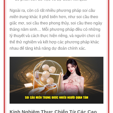
Ngoài ra, còn có rất nhiều phương pháp
soi cầu
miền trung
khác ít phổ biến hơn, như soi cầu theo
giấc mơ, soi cầu theo phong thủy, soi cầu theo ngày
tháng năm sinh… Mỗi phương pháp đều có những
lý thuyết và cách thực hiện riêng, và người chơi có
thể thử nghiệm và kết hợp các phương pháp khác
nhau để tăng khả năng dự đoán chính xác.
Kinh Nghiệm Thực Chiến Từ Các Cao