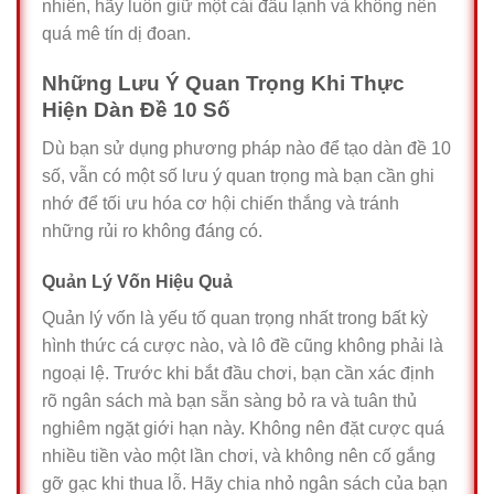
nhiên, hãy luôn giữ một cái đầu lạnh và không nên
quá mê tín dị đoan.
Những Lưu Ý Quan Trọng Khi Thực
Hiện Dàn Đề 10 Số
Dù bạn sử dụng phương pháp nào để tạo dàn đề 10
số, vẫn có một số lưu ý quan trọng mà bạn cần ghi
nhớ để tối ưu hóa cơ hội chiến thắng và tránh
những rủi ro không đáng có.
Quản Lý Vốn Hiệu Quả
Quản lý vốn là yếu tố quan trọng nhất trong bất kỳ
hình thức cá cược nào, và lô đề cũng không phải là
ngoại lệ. Trước khi bắt đầu chơi, bạn cần xác định
rõ ngân sách mà bạn sẵn sàng bỏ ra và tuân thủ
nghiêm ngặt giới hạn này. Không nên đặt cược quá
nhiều tiền vào một lần chơi, và không nên cố gắng
gỡ gạc khi thua lỗ. Hãy chia nhỏ ngân sách của bạn