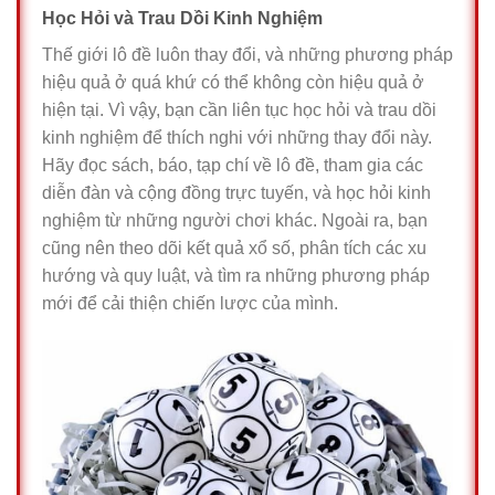
Học Hỏi và Trau Dồi Kinh Nghiệm
Thế giới lô đề luôn thay đổi, và những phương pháp
hiệu quả ở quá khứ có thể không còn hiệu quả ở
hiện tại. Vì vậy, bạn cần liên tục học hỏi và trau dồi
kinh nghiệm để thích nghi với những thay đổi này.
Hãy đọc sách, báo, tạp chí về lô đề, tham gia các
diễn đàn và cộng đồng trực tuyến, và học hỏi kinh
nghiệm từ những người chơi khác. Ngoài ra, bạn
cũng nên theo dõi kết quả xổ số, phân tích các xu
hướng và quy luật, và tìm ra những phương pháp
mới để cải thiện chiến lược của mình.