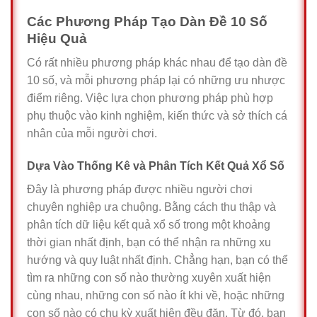
Các Phương Pháp Tạo Dàn Đề 10 Số
Hiệu Quả
Có rất nhiều phương pháp khác nhau để tạo dàn đề
10 số, và mỗi phương pháp lại có những ưu nhược
điểm riêng. Việc lựa chọn phương pháp phù hợp
phụ thuộc vào kinh nghiệm, kiến thức và sở thích cá
nhân của mỗi người chơi.
Dựa Vào Thống Kê và Phân Tích Kết Quả Xổ Số
Đây là phương pháp được nhiều người chơi
chuyên nghiệp ưa chuộng. Bằng cách thu thập và
phân tích dữ liệu kết quả xổ số trong một khoảng
thời gian nhất định, bạn có thể nhận ra những xu
hướng và quy luật nhất định. Chẳng hạn, bạn có thể
tìm ra những con số nào thường xuyên xuất hiện
cùng nhau, những con số nào ít khi về, hoặc những
con số nào có chu kỳ xuất hiện đều đặn. Từ đó, bạn