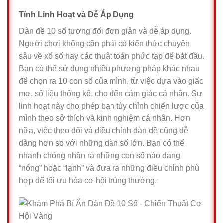
Tính Linh Hoạt và Dễ Áp Dụng
Dàn đề 10 số tương đối đơn giản và dễ áp dụng.
Người chơi không cần phải có kiến thức chuyên
sâu về xổ số hay các thuật toán phức tạp để bắt đầu.
Bạn có thể sử dụng nhiều phương pháp khác nhau
để chọn ra 10 con số của mình, từ việc dựa vào giấc
mơ, số liệu thống kê, cho đến cảm giác cá nhân. Sự
linh hoạt này cho phép bạn tùy chỉnh chiến lược của
mình theo sở thích và kinh nghiệm cá nhân. Hơn
nữa, việc theo dõi và điều chỉnh dàn đề cũng dễ
dàng hơn so với những dàn số lớn. Bạn có thể
nhanh chóng nhận ra những con số nào đang
“nóng” hoặc “lạnh” và đưa ra những điều chỉnh phù
hợp để tối ưu hóa cơ hội trúng thưởng.