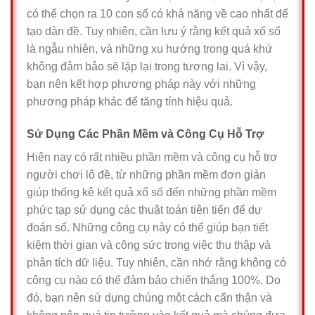
có thể chọn ra 10 con số có khả năng về cao nhất để
tạo dàn đề. Tuy nhiên, cần lưu ý rằng kết quả xổ số
là ngẫu nhiên, và những xu hướng trong quá khứ
không đảm bảo sẽ lặp lại trong tương lai. Vì vậy,
bạn nên kết hợp phương pháp này với những
phương pháp khác để tăng tính hiệu quả.
Sử Dụng Các Phần Mềm và Công Cụ Hỗ Trợ
Hiện nay có rất nhiều phần mềm và công cụ hỗ trợ
người chơi lô đề, từ những phần mềm đơn giản
giúp thống kê kết quả xổ số đến những phần mềm
phức tạp sử dụng các thuật toán tiên tiến để dự
đoán số. Những công cụ này có thể giúp bạn tiết
kiệm thời gian và công sức trong việc thu thập và
phân tích dữ liệu. Tuy nhiên, cần nhớ rằng không có
công cụ nào có thể đảm bảo chiến thắng 100%. Do
đó, bạn nên sử dụng chúng một cách cẩn thận và