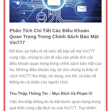
Phân Tích Chi Tiết Các Điều Khoản
Quan Trọng Trong Chính Sách Bảo Mật
Vin777
Để thực sự hiểu rõ về mức độ bảo vệ mà Vin777
cung cấp, chúng ta cần đi sâu vào phân tích các
điều khoản quan trọng trong chính sách bảo mật của
họ. Những điều khoản này sẽ cho chúng ta thấy rõ
cách Vin777 thu thập, sử dụng, lưu trữ, và bảo vệ
thông tin cá nhân của người chơi.
Thu Thập Thông Tin – Mục Đích Và Phạm Vi
Việc thu thập thông tin là một bước quan trọng trong
quá trình cung cấp dịch vụ của Vin777. Tuy nhiên,