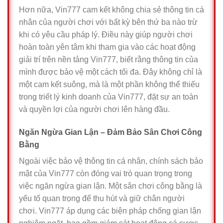
Hơn nữa, Vin777 cam kết không chia sẻ thông tin cá
nhân của người chơi với bất kỳ bên thứ ba nào trừ
khi có yêu cầu pháp lý. Điều này giúp người chơi
hoàn toàn yên tâm khi tham gia vào các hoạt động
giải trí trên nền tảng Vin777, biết rằng thông tin của
mình được bảo vệ một cách tối đa. Đây không chỉ là
một cam kết suông, mà là một phần không thể thiếu
trong triết lý kinh doanh của Vin777, đặt sự an toàn
và quyền lợi của người chơi lên hàng đầu.
Ngăn Ngừa Gian Lận – Đảm Bảo Sân Chơi Công
Bằng
Ngoài việc bảo vệ thông tin cá nhân, chính sách bảo
mật của Vin777 còn đóng vai trò quan trọng trong
việc ngăn ngừa gian lận. Một sân chơi công bằng là
yếu tố quan trọng để thu hút và giữ chân người
chơi. Vin777 áp dụng các biện pháp chống gian lận