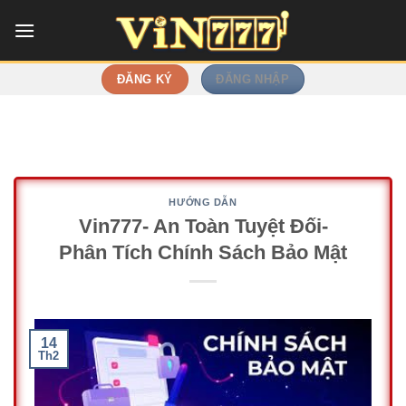
Chuyển
đến
nội
dung
ĐĂNG KÝ
ĐĂNG NHẬP
HƯỚNG DẪN
Vin777- An Toàn Tuyệt Đối-
Phân Tích Chính Sách Bảo Mật
14
Th2