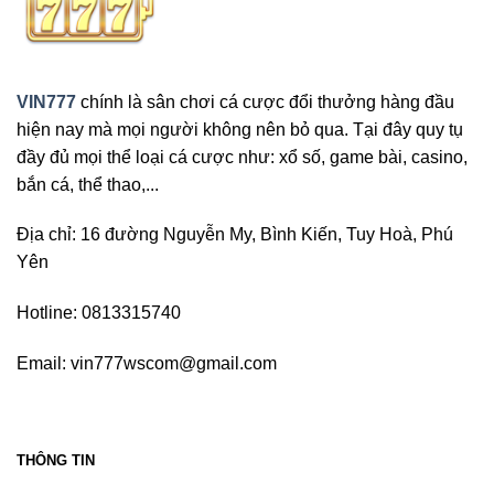
VIN777
chính là sân chơi cá cược đổi thưởng hàng đầu
hiện nay mà mọi người không nên bỏ qua. Tại đây quy tụ
đầy đủ mọi thể loại cá cược như: xổ số, game bài, casino,
bắn cá, thể thao,...
Địa chỉ: 16 đường Nguyễn My, Bình Kiến, Tuy Hoà, Phú
Yên
Hotline: 0813315740
Email:
vin777wscom@gmail.com
THÔNG TIN