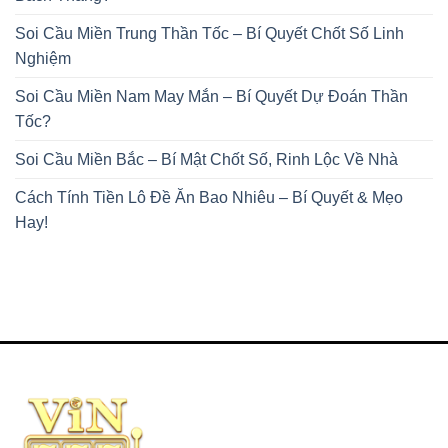
Soi Cầu Miền Trung Thần Tốc – Bí Quyết Chốt Số Linh
Nghiệm
Soi Cầu Miền Nam May Mắn – Bí Quyết Dự Đoán Thần
Tốc?
Soi Cầu Miền Bắc – Bí Mật Chốt Số, Rinh Lộc Về Nhà
Cách Tính Tiền Lô Đề Ăn Bao Nhiêu – Bí Quyết & Mẹo
Hay!