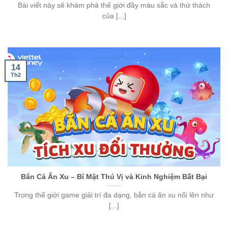
Bài viết này sẽ khám phá thế giới đầy màu sắc và thử thách
của [...]
14
Th2
Bắn Cá Ăn Xu – Bí Mật Thú Vị và Kinh Nghiệm Bất Bại
Trong thế giới game giải trí đa dạng, bắn cá ăn xu nổi lên như
[...]