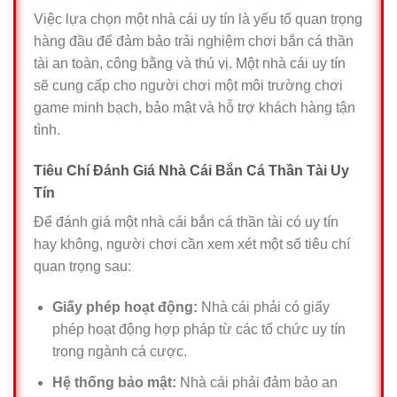
Việc lựa chọn một nhà cái uy tín là yếu tố quan trọng
hàng đầu để đảm bảo trải nghiệm chơi bắn cá thần
tài an toàn, công bằng và thú vị. Một nhà cái uy tín
sẽ cung cấp cho người chơi một môi trường chơi
game minh bạch, bảo mật và hỗ trợ khách hàng tận
tình.
Tiêu Chí Đánh Giá Nhà Cái Bắn Cá Thần Tài Uy
Tín
Để đánh giá một nhà cái bắn cá thần tài có uy tín
hay không, người chơi cần xem xét một số tiêu chí
quan trọng sau:
Giấy phép hoạt động:
Nhà cái phải có giấy
phép hoạt động hợp pháp từ các tổ chức uy tín
trong ngành cá cược.
Hệ thống bảo mật:
Nhà cái phải đảm bảo an