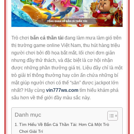
Trò chơi
bắn cá thần tài
đang làm mưa làm gió trên
thị trường game online Việt Nam, thu hút hàng triệu
người chơi bởi đồ họa bắt mắt, lối chơi đơn giản
nhưng đầy thử thách, và đặc biệt là cơ hội nhận
được những phần thưởng giá trị. Liệu đây chỉ là một
trò giải trí thông thường hay còn ẩn chứa những bí
mật giúp người chơi có thể “săn” được jackpot lớn
nhất? Hãy cùng
vin777ws.com
tìm hiểu khám phá
sâu hơn về thế giới đầy màu sắc này.
Danh mục
Tìm Hiểu Về Bắn Cá Thần Tài: Hơn Cả Một Trò
Chơi Giải Trí