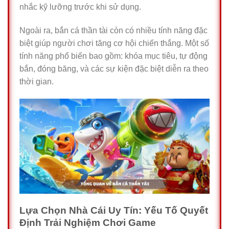
nhắc kỹ lưỡng trước khi sử dụng.
Ngoài ra, bắn cá thần tài còn có nhiều tính năng đặc
biệt giúp người chơi tăng cơ hội chiến thắng. Một số
tính năng phổ biến bao gồm: khóa mục tiêu, tự động
bắn, đóng băng, và các sự kiện đặc biệt diễn ra theo
thời gian.
Lựa Chọn Nhà Cái Uy Tín: Yếu Tố Quyết
Định Trải Nghiệm Chơi Game