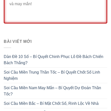
và may mắn!
BÀI VIẾT MỚI
Dàn Đề 10 Số – Bí Quyết Chinh Phục Lô Đề Bách Chiến
Bách Thắng?
Soi Cầu Miền Trung Thần Tốc – Bí Quyết Chốt Số Linh
Nghiệm
Soi Cầu Miền Nam May Mắn – Bí Quyết Dự Đoán Thần
Tốc?
Soi Cầu Miền Bắc – Bí Mật Chốt Số, Rinh Lộc Về Nhà