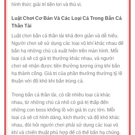
hình thức giải trí tiện lợi và thú vị.
Luật Chơi Cơ Bản Và Các Loại Cá Trong Bắn Cá
Thần Tài
Luật chơi bắn cá thần tài khá đơn giản và dễ hiểu.
Người chơi sẽ sử dụng các loại vũ khí khác nhau để
bắn hạ những chú cá xuất hiện trên màn hình. Mỗi
loại cá sẽ có giá trị thưởng khác nhau, và người
chơi sẽ nhận được tiền thưởng tương ứng khi bắn
hạ thành công. Giá trị của phần thưởng thường tỷ lệ
thuận với độ khó khi bắn trúng cá.
Trong bắn cá thần tài, có rất nhiều loại cá khác
nhau, từ những chú cá nhỏ có giá trị thấp đến
những con boss khổng lồ với giá trị cực lớn. Mỗi
loại cá sẽ có hình dáng, kích thước và độ khó khác
nhau, đòi hỏi người chơi phải sử dụng các loại vũ
khí và chiến thuật phù hợp để có thể bắn hạ chúng.