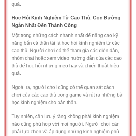
quả.
Học Hỏi Kinh Nghiệm Từ Cao Thủ: Con Đường
Ngắn Nhất Đến Thành Công
Một trong những cách nhanh nhất để nâng cao kỹ
năng bắn cá thần tài là học hỏi kinh nghiệm từ các
cao thủ. Người chơi có thể tham gia các diễn đàn,
nhóm chat hoặc xem video hướng dẫn của các cao
thủ để học hỏi những mẹo hay và chiến thuật hiệu
quả.
Ngoài ra, người chơi cũng có thể quan sát cách
chơi của các cao thủ trong game và rút ra những bài
học kinh nghiệm cho bản thân.
Tuy nhiên, cần lưu ý rằng không phải kinh nghiệm
nào cũng phù hợp với mọi người. Người chơi cần
phải lựa chọn và áp dụng những kinh nghiệm phù