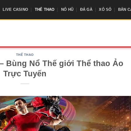
LIVE CASINO
THỂ THAO
NỔ HŨ
ĐÁ GÀ
XỔ SỐ
BẮN C
THỂ THAO
 – Bùng Nổ Thế giới Thể thao Ảo
Trực Tuyến