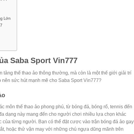
g
ng Lớn
77
a Saba Sport Vin777
tảng thể thao ảo thông thường, mà còn là một thế giới giải trí
tạo nên sức hút mạnh mẽ cho Saba Sport Vin777?
Ảo
ác môn thể thao ảo phong phú, từ bóng đá, bóng rổ, tennis đến
đa dạng này mang đến cho người chơi nhiều lựa chọn khác
ức của từng người. Bạn có thể đặt cược vào trận bóng đá ảo gay
mắt, hoặc thử vận may với những chú ngựa dũng mãnh trên