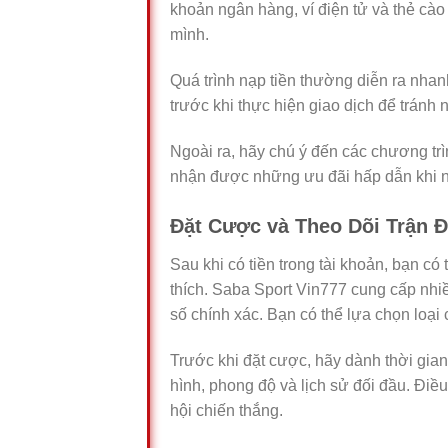
khoản ngân hàng, ví điện tử và thẻ cào
mình.
Quá trình nạp tiền thường diễn ra nhan
trước khi thực hiện giao dịch để tránh
Ngoài ra, hãy chú ý đến các chương tr
nhận được những ưu đãi hấp dẫn khi nạ
Đặt Cược và Theo Dõi Trận 
Sau khi có tiền trong tài khoản, bạn có
thích. Saba Sport Vin777 cung cấp nhi
số chính xác. Bạn có thể lựa chọn loại
Trước khi đặt cược, hãy dành thời gian
hình, phong độ và lịch sử đối đầu. Đi
hội chiến thắng.