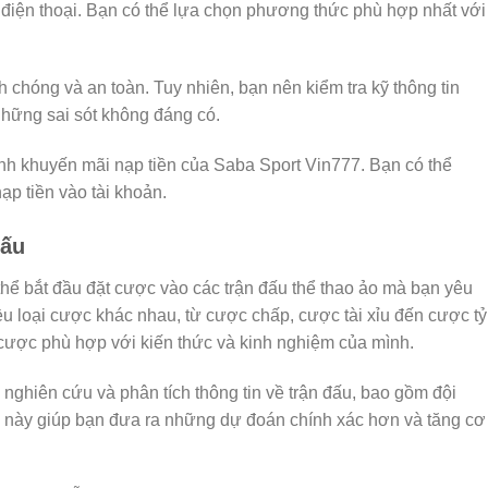
 điện thoại. Bạn có thể lựa chọn phương thức phù hợp nhất với
h chóng và an toàn. Tuy nhiên, bạn nên kiểm tra kỹ thông tin
 những sai sót không đáng có.
ình khuyến mãi nạp tiền của Saba Sport Vin777. Bạn có thể
p tiền vào tài khoản.
Đấu
 thể bắt đầu đặt cược vào các trận đấu thể thao ảo mà bạn yêu
ều loại cược khác nhau, từ cược chấp, cược tài xỉu đến cược tỷ
 cược phù hợp với kiến thức và kinh nghiệm của mình.
 nghiên cứu và phân tích thông tin về trận đấu, bao gồm đội
ều này giúp bạn đưa ra những dự đoán chính xác hơn và tăng cơ