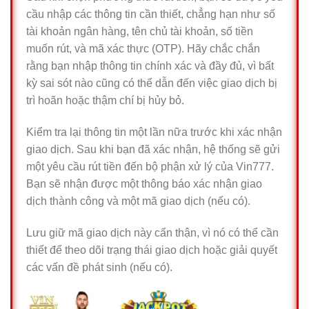
cầu nhập các thông tin cần thiết, chẳng hạn như số
tài khoản ngân hàng, tên chủ tài khoản, số tiền
muốn rút, và mã xác thực (OTP). Hãy chắc chắn
rằng bạn nhập thông tin chính xác và đầy đủ, vì bất
kỳ sai sót nào cũng có thể dẫn đến việc giao dịch bị
trì hoãn hoặc thậm chí bị hủy bỏ.
Kiểm tra lại thông tin một lần nữa trước khi xác nhận
giao dịch. Sau khi bạn đã xác nhận, hệ thống sẽ gửi
một yêu cầu rút tiền đến bộ phận xử lý của Vin777.
Bạn sẽ nhận được một thông báo xác nhận giao
dịch thành công và một mã giao dịch (nếu có).
Lưu giữ mã giao dịch này cẩn thận, vì nó có thể cần
thiết để theo dõi trạng thái giao dịch hoặc giải quyết
các vấn đề phát sinh (nếu có).