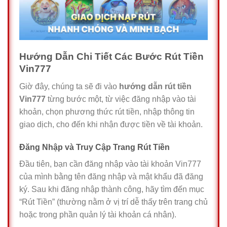
Hướng Dẫn Chi Tiết Các Bước Rút Tiền
Vin777
Giờ đây, chúng ta sẽ đi vào
hướng dẫn rút tiền
Vin777
từng bước một, từ việc đăng nhập vào tài
khoản, chọn phương thức rút tiền, nhập thông tin
giao dịch, cho đến khi nhận được tiền về tài khoản.
Đăng Nhập và Truy Cập Trang Rút Tiền
Đầu tiên, bạn cần đăng nhập vào tài khoản Vin777
của mình bằng tên đăng nhập và mật khẩu đã đăng
ký. Sau khi đăng nhập thành công, hãy tìm đến mục
“Rút Tiền” (thường nằm ở vị trí dễ thấy trên trang chủ
hoặc trong phần quản lý tài khoản cá nhân).