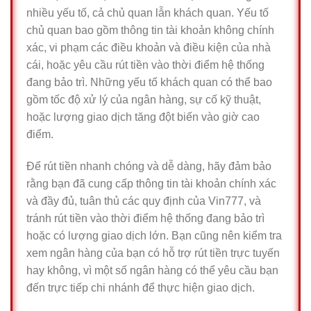
nhiều yếu tố, cả chủ quan lẫn khách quan. Yếu tố
chủ quan bao gồm thông tin tài khoản không chính
xác, vi phạm các điều khoản và điều kiện của nhà
cái, hoặc yêu cầu rút tiền vào thời điểm hệ thống
đang bảo trì. Những yếu tố khách quan có thể bao
gồm tốc độ xử lý của ngân hàng, sự cố kỹ thuật,
hoặc lượng giao dịch tăng đột biến vào giờ cao
điểm.
Để rút tiền nhanh chóng và dễ dàng, hãy đảm bảo
rằng bạn đã cung cấp thông tin tài khoản chính xác
và đầy đủ, tuân thủ các quy định của Vin777, và
tránh rút tiền vào thời điểm hệ thống đang bảo trì
hoặc có lượng giao dịch lớn. Bạn cũng nên kiểm tra
xem ngân hàng của bạn có hỗ trợ rút tiền trực tuyến
hay không, vì một số ngân hàng có thể yêu cầu bạn
đến trực tiếp chi nhánh để thực hiện giao dịch.