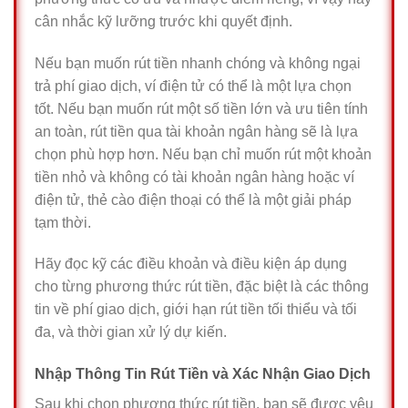
cân nhắc kỹ lưỡng trước khi quyết định.
Nếu bạn muốn rút tiền nhanh chóng và không ngại
trả phí giao dịch, ví điện tử có thể là một lựa chọn
tốt. Nếu bạn muốn rút một số tiền lớn và ưu tiên tính
an toàn, rút tiền qua tài khoản ngân hàng sẽ là lựa
chọn phù hợp hơn. Nếu bạn chỉ muốn rút một khoản
tiền nhỏ và không có tài khoản ngân hàng hoặc ví
điện tử, thẻ cào điện thoại có thể là một giải pháp
tạm thời.
Hãy đọc kỹ các điều khoản và điều kiện áp dụng
cho từng phương thức rút tiền, đặc biệt là các thông
tin về phí giao dịch, giới hạn rút tiền tối thiểu và tối
đa, và thời gian xử lý dự kiến.
Nhập Thông Tin Rút Tiền và Xác Nhận Giao Dịch
Sau khi chọn phương thức rút tiền, bạn sẽ được yêu