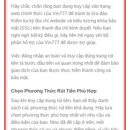
Hãy chắc chắn rằng bạn đang truy cập vào trang
web chính thức của Vin777 để tránh bị lừa đảo.
Kiểm tra kỹ địa chỉ website và biểu tượng khóa bảo
mật (SSL) trên thanh địa chỉ trình duyệt. Nếu bạn
nghi ngờ bất kỳ điều gì, hãy liên hệ ngay với bộ
phận hỗ trợ của Vin777 để được trợ giúp.
Việc đăng nhập an toàn và truy cập đúng trang rút
tiền là bước đầu tiên và quan trọng nhất để đảm bảo
giao dịch của bạn được thực hiện thành công và
bảo mật.
Chọn Phương Thức Rút Tiền Phù Hợp
Sau khi truy cập trang rút tiền, bạn sẽ thấy danh
sách các phương thức rút tiền khả dụng. Hãy lựa
chọn phương thức phù hợp nhất với nhu cầu và
điều kiện của bạn. Như đã đề cập ở trên, mỗi
phương thức có ưu và nhược điểm riêng, vì vậy hãy