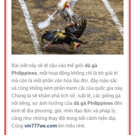
Bài viết này sẽ đi sâu vào thế giới
đá gà
Philippines
, một hoạt động không chỉ là trò giải trí
mà còn là một phần văn hóa lâu đời, đầy màu sắc
và cũng không kém phần tranh cãi của quốc gia này.
Chúng ta sẽ khám phá lịch sử, luật lệ, các giống gà
nổi tiếng, sự ảnh hưởng của
đá gà Philippines
đến
kinh tế địa phương, góc nhìn đạo đức và pháp lý,
cũng như những thay đổi trong bối cảnh hiện đại.
Cùng
vin777ws.com
tìm hiểu nhé.