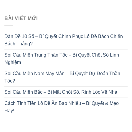
BÀI VIẾT MỚI
Dàn Đề 10 Số – Bí Quyết Chinh Phục Lô Đề Bách Chiến
Bách Thắng?
Soi Cầu Miền Trung Thần Tốc – Bí Quyết Chốt Số Linh
Nghiệm
Soi Cầu Miền Nam May Mắn – Bí Quyết Dự Đoán Thần
Tốc?
Soi Cầu Miền Bắc – Bí Mật Chốt Số, Rinh Lộc Về Nhà
Cách Tính Tiền Lô Đề Ăn Bao Nhiêu – Bí Quyết & Mẹo
Hay!