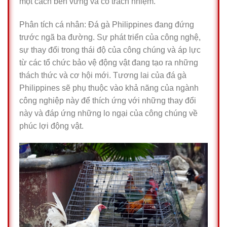
một cách bền vững và có trách nhiệm.
Phân tích cá nhân: Đá gà Philippines đang đứng
trước ngã ba đường. Sự phát triển của công nghệ,
sự thay đổi trong thái độ của công chúng và áp lực
từ các tổ chức bảo vệ động vật đang tạo ra những
thách thức và cơ hội mới. Tương lai của đá gà
Philippines sẽ phụ thuộc vào khả năng của ngành
công nghiệp này để thích ứng với những thay đổi
này và đáp ứng những lo ngại của công chúng về
phúc lợi động vật.