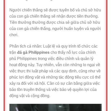
Người chiến thắng sẽ được tuyên bố và chủ sở hữu
của con gà chiến thắng sẽ nhận được tiền thưởng.
Tiền thưởng thường được chia sẻ giữa chủ sở hữu
của con gà chiến thắng, người huấn luyện và người
chơi.
Phân tích cá nhân: Luật lệ và quy trình tổ chức các
trận
đá gà Philippines
cho thấy nỗ lực của chính
phủ Philippines trong việc điều chỉnh và quản lý
hoạt động này. Tuy nhiên, vẫn còn những lo ngại về
việc thực thi luật pháp và các quy định, cũng như về
phúc lợi động vật và những tác động tiêu cực có thể
xảy ra đối với xã hội. Cần có sự cân bằng giữa việc
bảo tồn truyền thống và việc bảo vệ quyền lợi của
động vật và cộng đồng.