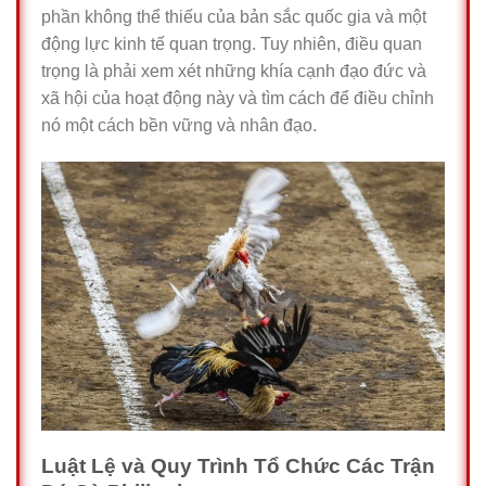
phần không thể thiếu của bản sắc quốc gia và một
động lực kinh tế quan trọng. Tuy nhiên, điều quan
trọng là phải xem xét những khía cạnh đạo đức và
xã hội của hoạt động này và tìm cách để điều chỉnh
nó một cách bền vững và nhân đạo.
Luật Lệ và Quy Trình Tổ Chức Các Trận