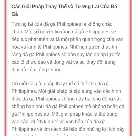
Các Giải Pháp Thay Thế và Tương Lai Của Đá
Gà
Tương lai của đá gà Philippines là không chắc
chắn. Một số người tin rằng đá gà Philippines sẽ
tiếp tục phát triển và là một phần quan trọng của văn
hóa và kinh tế Philippines. Những người khác tin
rằng đá gà Philippines sẽ dần suy tàn do áp lực từ
các tổ chức bảo vệ động vật và sự thay đổi trong
thái độ của công chúng.
Có một số giải pháp thay thế có thể cho đá gà
Philippines. Một giải pháp là tập trung vào các hình
thức đá gà Philippines không gây hại cho động vật,
chẳng hạn như đá gà Philippines mô phỏng hoặc đá
gà Philippines ảo. Một giải pháp khác là tập trung
vào các lợi ích kinh tế và văn hóa của đá gà
Philippines và tìm cách để bảo tồn những lợi ích này