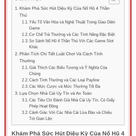
Khám Phá Sức Hút Diệu Kỳ Của Nổ Hũ 4 Thần
Thú
Yếu Tố Văn Hóa và Nghệ Thuật Trong Giao Diện
Game
Cơ Chế Trả Thưởng và Các Tính Năng Đặc Biệt
So Sánh Nổ Hũ 4 Thần Thú Với Các Game Slot
Khác
Phân Tích Chi Tiết Luật Chơi Và Cách Tính
Thưởng
Giải Thích Các Biểu Tượng và Ý Nghĩa Của
Chúng
Cách Tính Thưởng và Các Loại Payline
Các Mức Cược và Mức Thưởng Tối Đa
Lựa Chọn Nhà Cái Uy Tín và An Toàn
Các Tiêu Chí Đánh Giá Nhà Cái Uy Tín, Có Giấy
Phép Hoạt Động
Cảnh Giác Với Các Nhà Cái Lừa Đảo và Chiêu
Trò Gian Lận
Khám Phá Sức Hút Diệu Kỳ Của Nổ Hũ 4