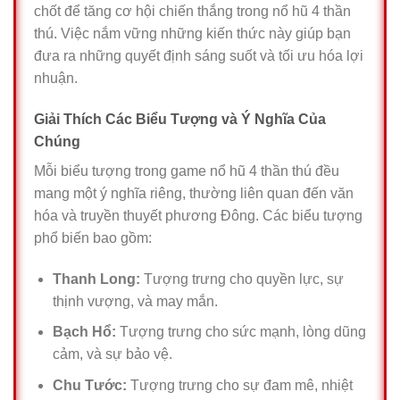
chốt để tăng cơ hội chiến thắng trong nổ hũ 4 thần
thú. Việc nắm vững những kiến thức này giúp bạn
đưa ra những quyết định sáng suốt và tối ưu hóa lợi
nhuận.
Giải Thích Các Biểu Tượng và Ý Nghĩa Của
Chúng
Mỗi biểu tượng trong game nổ hũ 4 thần thú đều
mang một ý nghĩa riêng, thường liên quan đến văn
hóa và truyền thuyết phương Đông. Các biểu tượng
phổ biến bao gồm:
Thanh Long:
Tượng trưng cho quyền lực, sự
thịnh vượng, và may mắn.
Bạch Hổ:
Tượng trưng cho sức mạnh, lòng dũng
cảm, và sự bảo vệ.
Chu Tước:
Tượng trưng cho sự đam mê, nhiệt