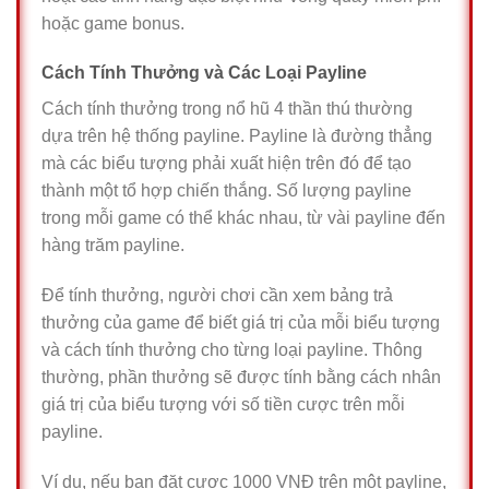
hoặc game bonus.
Cách Tính Thưởng và Các Loại Payline
Cách tính thưởng trong nổ hũ 4 thần thú thường
dựa trên hệ thống payline. Payline là đường thẳng
mà các biểu tượng phải xuất hiện trên đó để tạo
thành một tổ hợp chiến thắng. Số lượng payline
trong mỗi game có thể khác nhau, từ vài payline đến
hàng trăm payline.
Để tính thưởng, người chơi cần xem bảng trả
thưởng của game để biết giá trị của mỗi biểu tượng
và cách tính thưởng cho từng loại payline. Thông
thường, phần thưởng sẽ được tính bằng cách nhân
giá trị của biểu tượng với số tiền cược trên mỗi
payline.
Ví dụ, nếu bạn đặt cược 1000 VNĐ trên một payline,