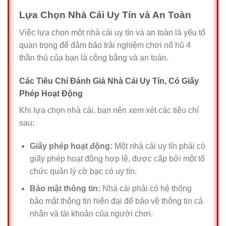
Lựa Chọn Nhà Cái Uy Tín và An Toàn
Việc lựa chọn một nhà cái uy tín và an toàn là yếu tố
quan trọng để đảm bảo trải nghiệm chơi nổ hũ 4
thần thú của bạn là công bằng và an toàn.
Các Tiêu Chí Đánh Giá Nhà Cái Uy Tín, Có Giấy
Phép Hoạt Động
Khi lựa chọn nhà cái, bạn nên xem xét các tiêu chí
sau:
Giấy phép hoạt động:
Một nhà cái uy tín phải có
giấy phép hoạt động hợp lệ, được cấp bởi một tổ
chức quản lý cờ bạc có uy tín.
Bảo mật thông tin:
Nhà cái phải có hệ thống
bảo mật thông tin hiện đại để bảo vệ thông tin cá
nhân và tài khoản của người chơi.