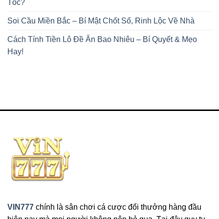
Tốc?
Soi Cầu Miền Bắc – Bí Mật Chốt Số, Rinh Lộc Về Nhà
Cách Tính Tiền Lô Đề Ăn Bao Nhiêu – Bí Quyết & Mẹo
Hay!
VIN777
chính là sân chơi cá cược đổi thưởng hàng đầu