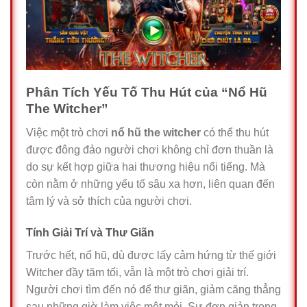
Phân Tích Yếu Tố Thu Hút của “Nổ Hũ
The Witcher”
Việc một trò chơi
nổ hũ the witcher
có thể thu hút
được đông đảo người chơi không chỉ đơn thuần là
do sự kết hợp giữa hai thương hiệu nổi tiếng. Mà
còn nằm ở những yếu tố sâu xa hơn, liên quan đến
tâm lý và sở thích của người chơi.
Tính Giải Trí và Thư Giãn
Trước hết, nổ hũ, dù được lấy cảm hứng từ thế giới
Witcher đầy tăm tối, vẫn là một trò chơi giải trí.
Người chơi tìm đến nó để thư giãn, giảm căng thẳng
sau những giờ làm việc mệt mỏi. Sự đơn giản trong