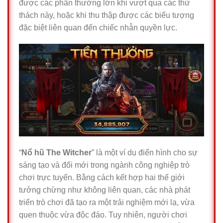
được các phần thưởng lớn khi vượt qua các thử
thách này, hoặc khi thu thập được các biểu tượng
đặc biệt liên quan đến chiếc nhẫn quyền lực.
“
Nổ hũ The Witcher
” là một ví dụ điển hình cho sự
sáng tạo và đổi mới trong ngành công nghiệp trò
chơi trực tuyến. Bằng cách kết hợp hai thế giới
tưởng chừng như không liên quan, các nhà phát
triển trò chơi đã tạo ra một trải nghiệm mới lạ, vừa
quen thuộc vừa độc đáo. Tuy nhiên, người chơi