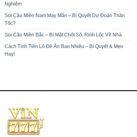
Nghiệm
Soi Cầu Miền Nam May Mắn – Bí Quyết Dự Đoán Thần
Tốc?
Soi Cầu Miền Bắc – Bí Mật Chốt Số, Rinh Lộc Về Nhà
Cách Tính Tiền Lô Đề Ăn Bao Nhiêu – Bí Quyết & Mẹo
Hay!